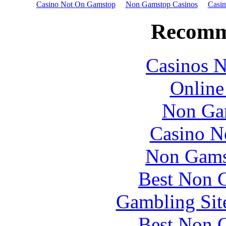
Casino Not On Gamstop
Non Gamstop Casinos
Casi
Recomm
Casinos 
Online
Non Ga
Casino N
Non Gams
Best Non 
Gambling Sit
Best Non 